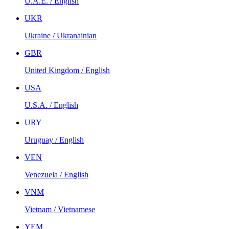
U.A.E. / English
UKR
Ukraine / Ukranainian
GBR
United Kingdom / English
USA
U.S.A. / English
URY
Uruguay / English
VEN
Venezuela / English
VNM
Vietnam / Vietnamese
YEM