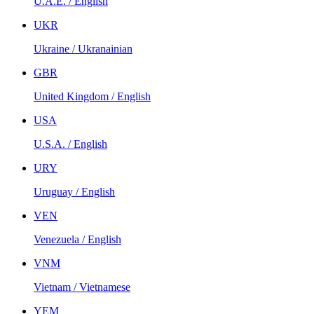
U.A.E. / English
UKR
Ukraine / Ukranainian
GBR
United Kingdom / English
USA
U.S.A. / English
URY
Uruguay / English
VEN
Venezuela / English
VNM
Vietnam / Vietnamese
YEM