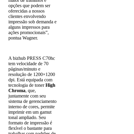
maior de trabalhos e
opções que podem ser
oferecidas a nossos
clientes envolvendo
impressão sob demanda e
alguns impressos para
ações promocionais”,
pontua Wagner.
A bizhub PRESS C70hc
tem velocidade de 70
páginas/minuto e
resolução de 1200×1200
dpi. Está equipada com
tecnologia de toner
High
Chroma
, que,
juntamente com seu
sistema de gerenciamento
interno de cores, permite
imprimir em um gamut
tonal ampliado. Seu
formato de impressão é
flexível o bastante para
trabalhar com padrões de