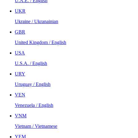
U.A.E. / English
UKR
Ukraine / Ukranainian
GBR
United Kingdom / English
USA
U.S.A. / English
URY
Uruguay / English
VEN
Venezuela / English
VNM
Vietnam / Vietnamese
YEM