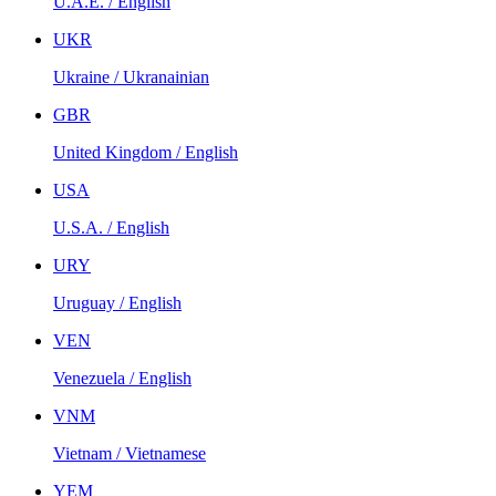
U.A.E. / English
UKR
Ukraine / Ukranainian
GBR
United Kingdom / English
USA
U.S.A. / English
URY
Uruguay / English
VEN
Venezuela / English
VNM
Vietnam / Vietnamese
YEM