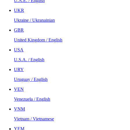
U.A.E. / English
UKR
Ukraine / Ukranainian
GBR
United Kingdom / English
USA
U.S.A. / English
URY
Uruguay / English
VEN
Venezuela / English
VNM
Vietnam / Vietnamese
YEM