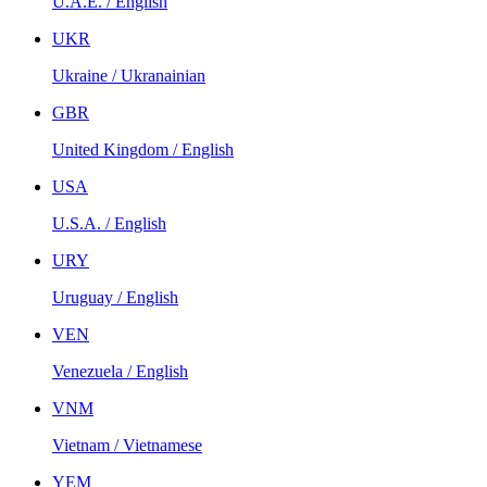
U.A.E. / English
UKR
Ukraine / Ukranainian
GBR
United Kingdom / English
USA
U.S.A. / English
URY
Uruguay / English
VEN
Venezuela / English
VNM
Vietnam / Vietnamese
YEM