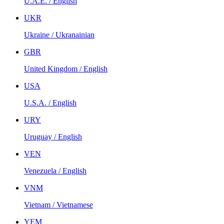
U.A.E. / English
UKR
Ukraine / Ukranainian
GBR
United Kingdom / English
USA
U.S.A. / English
URY
Uruguay / English
VEN
Venezuela / English
VNM
Vietnam / Vietnamese
YEM