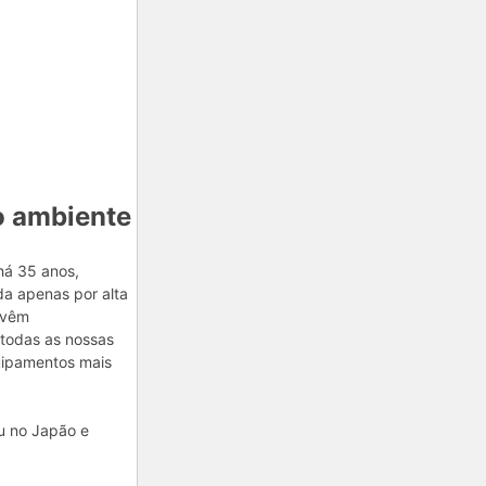
o ambiente
há 35 anos,
da apenas por alta
o vêm
todas as nossas
quipamentos mais
ou no Japão e