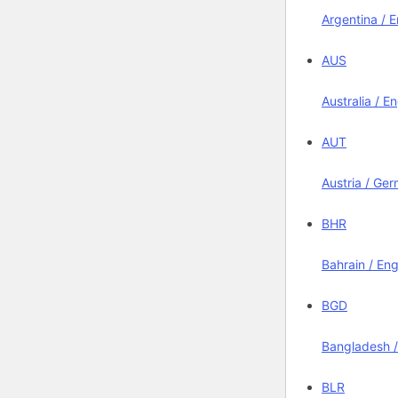
Argentina / E
AUS
Australia / En
AUT
Austria / Ge
BHR
Bahrain / Eng
BGD
Bangladesh /
BLR