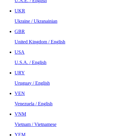
U.A.E. / English
UKR
Ukraine / Ukranainian
GBR
United Kingdom / English
USA
U.S.A. / English
URY
Uruguay / English
VEN
Venezuela / English
VNM
Vietnam / Vietnamese
YEM