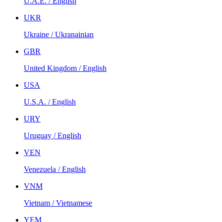
U.A.E. / English
UKR
Ukraine / Ukranainian
GBR
United Kingdom / English
USA
U.S.A. / English
URY
Uruguay / English
VEN
Venezuela / English
VNM
Vietnam / Vietnamese
YEM