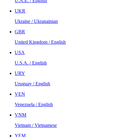
U.A.E. / English
UKR
Ukraine / Ukranainian
GBR
United Kingdom / English
USA
U.S.A. / English
URY
Uruguay / English
VEN
Venezuela / English
VNM
Vietnam / Vietnamese
YEM