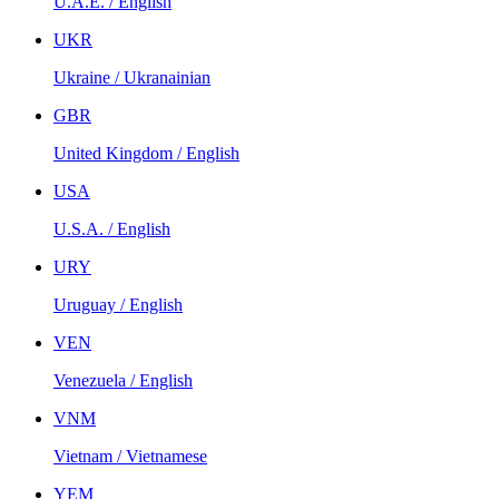
U.A.E. / English
UKR
Ukraine / Ukranainian
GBR
United Kingdom / English
USA
U.S.A. / English
URY
Uruguay / English
VEN
Venezuela / English
VNM
Vietnam / Vietnamese
YEM