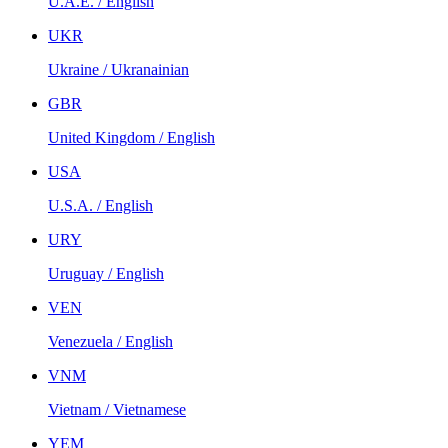
U.A.E. / English
UKR
Ukraine / Ukranainian
GBR
United Kingdom / English
USA
U.S.A. / English
URY
Uruguay / English
VEN
Venezuela / English
VNM
Vietnam / Vietnamese
YEM