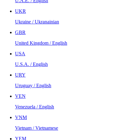
U.A.E. / English
UKR
Ukraine / Ukranainian
GBR
United Kingdom / English
USA
U.S.A. / English
URY
Uruguay / English
VEN
Venezuela / English
VNM
Vietnam / Vietnamese
YEM