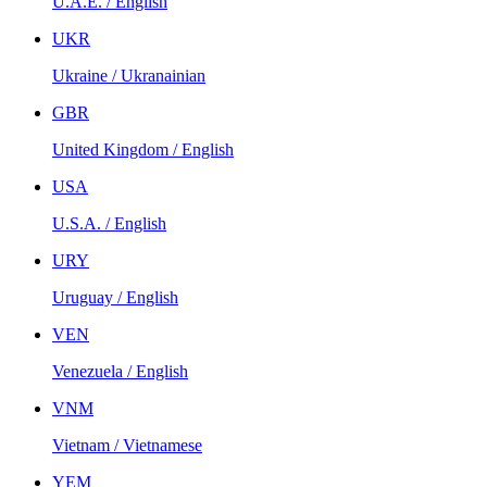
U.A.E. / English
UKR
Ukraine / Ukranainian
GBR
United Kingdom / English
USA
U.S.A. / English
URY
Uruguay / English
VEN
Venezuela / English
VNM
Vietnam / Vietnamese
YEM