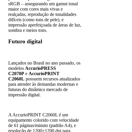
sRGB – assegurando um gamut tonal
maior com cores mais vivas e
realçadas, reprodução de tonalidades
difíceis (como tons de pele), e
impressão aperfeiçoada de áreas de luz,
sombra e meios tons.
Futuro digital
Lançados no Brasil no ano passado, os
modelos
AccurioPRESS
C2070P
e
AccurioPRINT
C2060L
possuem recursos atualizados
para atender às demandas modernas e
futuras do dinâmico mercado de
impressão digital.
A AccurioPRINT C2060L é um
equipamento colorido com velocidade
de 61 páginas/minuto (padrão A4), e
resolução de 1200×1200 dpi para