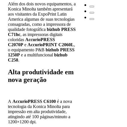
Além dos dois novos equipamentos, a
Konica Minolta também apresentará
aos visitantes da ExpoPrint Latin
America algumas de suas tecnologias
consagradas, como a impressora de
qualidade fotográfica
bizhub PRESS
C71hc
, as impressoras digitais
coloridas
AccurioPRESS
C2070P
e
AccurioPRINT C2060L
,
o equipamento P&B
bizhub PRESS
1250P
e a multifuncional
bizhub
C258
.
Alta produtividade em
nova geração
A
AccurioPRESS C6100
é a nova
tecnologia da Konica Minolta para
impressão em alta produtividade,
atingindo até 100 páginas/minuto a
1200×1200 dpi.