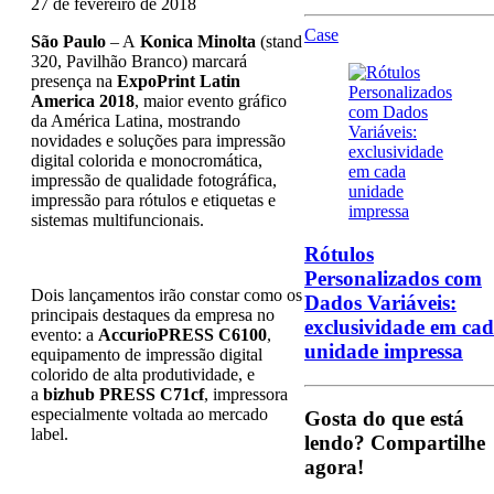
27 de fevereiro de 2018
Case
São Paulo
– A
Konica Minolta
(stand
320, Pavilhão Branco) marcará
presença na
ExpoPrint Latin
America 2018
, maior evento gráfico
da América Latina, mostrando
novidades e soluções para impressão
digital colorida e monocromática,
impressão de qualidade fotográfica,
impressão para rótulos e etiquetas e
sistemas multifuncionais.
Rótulos
Personalizados com
Dois lançamentos irão constar como os
Dados Variáveis:
principais destaques da empresa no
exclusividade em ca
evento: a
AccurioPRESS C6100
,
unidade impressa
equipamento de impressão digital
colorido de alta produtividade, e
a
bizhub PRESS C71cf
, impressora
especialmente voltada ao mercado
Gosta do que está
label.
lendo?
Compartilhe
agora!