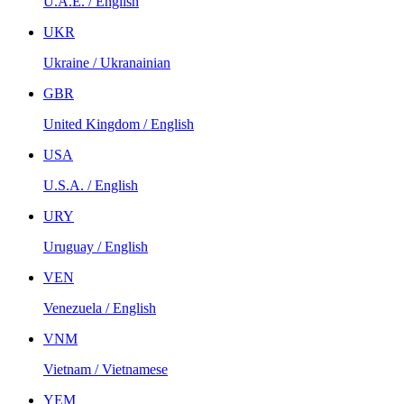
U.A.E. / English
UKR
Ukraine / Ukranainian
GBR
United Kingdom / English
USA
U.S.A. / English
URY
Uruguay / English
VEN
Venezuela / English
VNM
Vietnam / Vietnamese
YEM