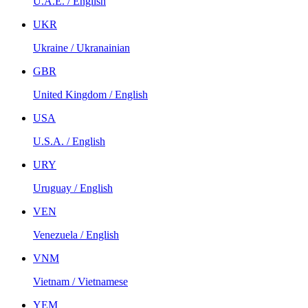
U.A.E. / English
UKR
Ukraine / Ukranainian
GBR
United Kingdom / English
USA
U.S.A. / English
URY
Uruguay / English
VEN
Venezuela / English
VNM
Vietnam / Vietnamese
YEM