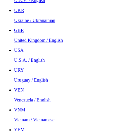
U.A.E. / English
UKR
Ukraine / Ukranainian
GBR
United Kingdom / English
USA
U.S.A. / English
URY
Uruguay / English
VEN
Venezuela / English
VNM
Vietnam / Vietnamese
YEM