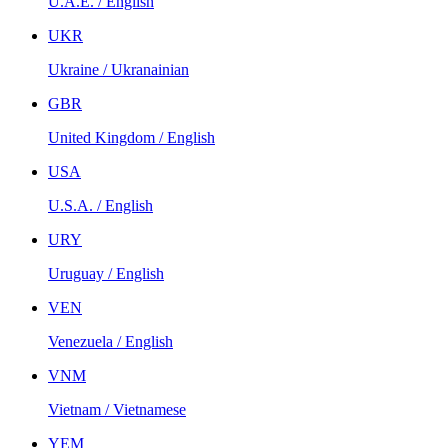
U.A.E. / English
UKR
Ukraine / Ukranainian
GBR
United Kingdom / English
USA
U.S.A. / English
URY
Uruguay / English
VEN
Venezuela / English
VNM
Vietnam / Vietnamese
YEM