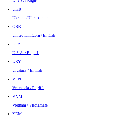
U.A.E. / English
UKR
Ukraine / Ukranainian
GBR
United Kingdom / English
USA
U.S.A. / English
URY
Uruguay / English
VEN
Venezuela / English
VNM
Vietnam / Vietnamese
YEM