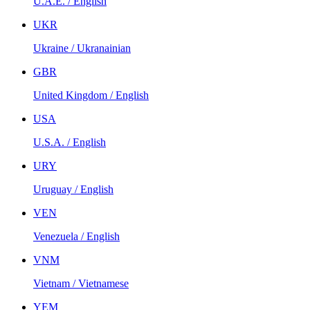
U.A.E. / English
UKR
Ukraine / Ukranainian
GBR
United Kingdom / English
USA
U.S.A. / English
URY
Uruguay / English
VEN
Venezuela / English
VNM
Vietnam / Vietnamese
YEM