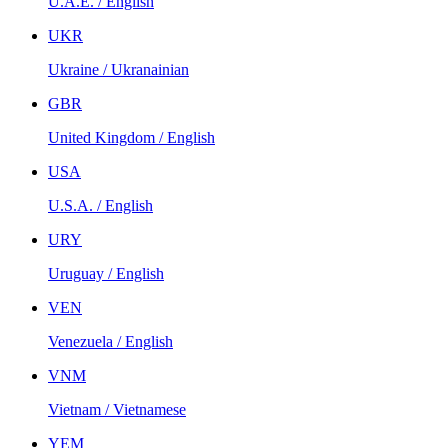
U.A.E. / English
UKR
Ukraine / Ukranainian
GBR
United Kingdom / English
USA
U.S.A. / English
URY
Uruguay / English
VEN
Venezuela / English
VNM
Vietnam / Vietnamese
YEM