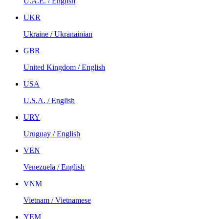
U.A.E. / English
UKR
Ukraine / Ukranainian
GBR
United Kingdom / English
USA
U.S.A. / English
URY
Uruguay / English
VEN
Venezuela / English
VNM
Vietnam / Vietnamese
YEM