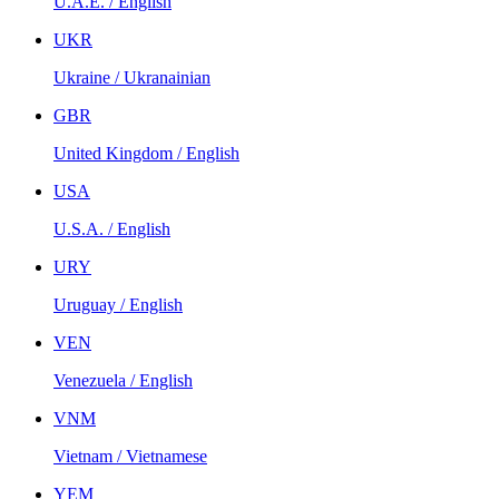
U.A.E. / English
UKR
Ukraine / Ukranainian
GBR
United Kingdom / English
USA
U.S.A. / English
URY
Uruguay / English
VEN
Venezuela / English
VNM
Vietnam / Vietnamese
YEM