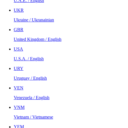
U.A.E. / English
UKR
Ukraine / Ukranainian
GBR
United Kingdom / English
USA
U.S.A. / English
URY
Uruguay / English
VEN
Venezuela / English
VNM
Vietnam / Vietnamese
YEM