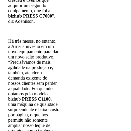
cresceu e tivemos que
adquirir um segundo
equipamento, que foi a
bizhub PRESS C7000
”,
diz Adenilson.
Há três meses, no entanto,
a Arrisca investiu em um
novo equipamento para dar
um novo salto produtivo.
“Precisávamos de mais
agilidade na produção e,
também, atender à
demanda exigente de
nossos clientes sem perder
a qualidade. Foi quando
optamos pelo modelo
bizhub
PRESS C1100
,
uma máquina de qualidade
surpreendente e baixo custo
por página, o que nos
permitiu não somente
ampliar nosso leque de
produtos, como também