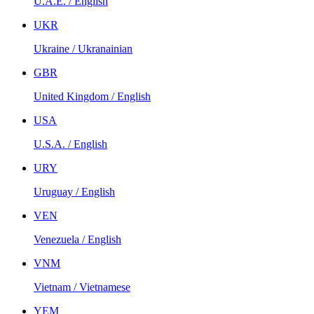
U.A.E. / English
UKR
Ukraine / Ukranainian
GBR
United Kingdom / English
USA
U.S.A. / English
URY
Uruguay / English
VEN
Venezuela / English
VNM
Vietnam / Vietnamese
YEM